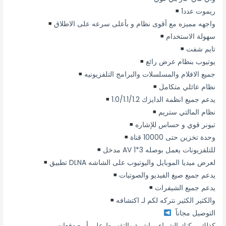
ريموت عدد1
واجهه مميزه مع أقوى نظام و بأعلى سرعه على الاطلاق
سهولة الاستخدام
تايم شفت
يوتيوب بنظام عرض رائع
جميع الافلام والمسلسلات والبرامج التلفزيونيه
نظام عائلي متكامل
يدعم جميع انظمة الدايزك 1.0/1.1/1.2
نظام المالتي ستريم
تيونر قوي و حساس للإشاره
وحدة تخزين حتى 10000 قناة
مدخل AV للتلفزيونات يعمل بوصله 3*1
تطبيق DLNA لعرض ميديا الموبايل واليوتيوب على الشاشه
يدعم جميع صيغ الفيديو والصوتيات
يدعم جميع الشيفرات
والكثير الكثير نتركه لكم لـ اكتشافه
التوصيل مجاناً
كذلك يمكنك الشراء مباشرة والتقسيط على أربع دفعات