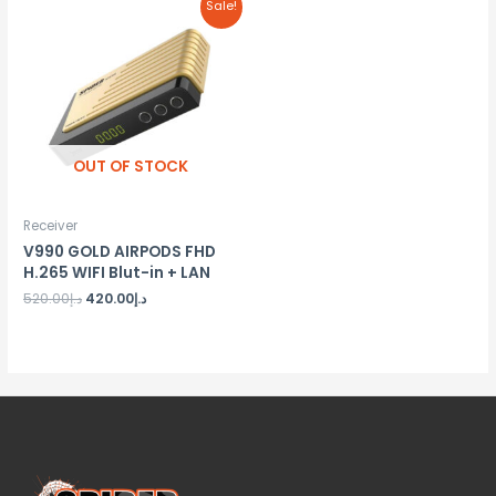
Sale!
OUT OF STOCK
Receiver
V990 GOLD AIRPODS FHD
H.265 WIFI Blut-in + LAN
د.إ
420.00
د.إ
520.00